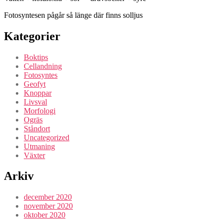
Fotosyntesen pågår så länge där finns solljus
Kategorier
Boktips
Cellandning
Fotosyntes
Geofyt
Knoppar
Livsval
Morfologi
Ogräs
Ståndort
Uncategorized
Utmaning
Växter
Arkiv
december 2020
november 2020
oktober 2020