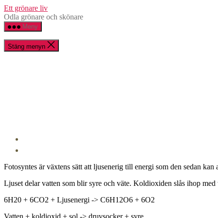
Hoppa
Ett grönare liv
till
Odla grönare och skönare
innehåll
Meny
Stäng menyn
Fotosyntes är växtens sätt att ljusenerig till energi som den sedan kan a
Ljuset delar vatten som blir syre och väte. Koldioxiden slås ihop med 
6H20 + 6CO2 + Ljusenergi -> C6H12O6 + 6O2
Vatten + koldioxid + sol -> druvsocker + syre