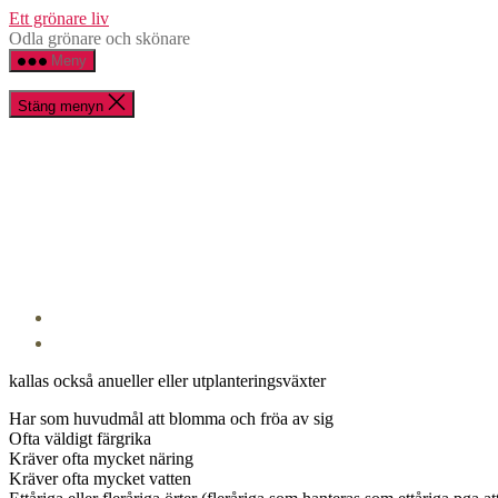
Hoppa
Ett grönare liv
till
Odla grönare och skönare
innehåll
Meny
Stäng menyn
kallas också anueller eller utplanteringsväxter
Har som huvudmål att blomma och fröa av sig
Ofta väldigt färgrika
Kräver ofta mycket näring
Kräver ofta mycket vatten