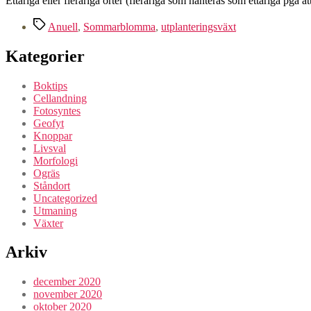
Ettåriga eller fleråriga örter (fleråriga som hanteras som ettåriga pga 
Etiketter
Anuell
,
Sommarblomma
,
utplanteringsväxt
Kategorier
Boktips
Cellandning
Fotosyntes
Geofyt
Knoppar
Livsval
Morfologi
Ogräs
Ståndort
Uncategorized
Utmaning
Växter
Arkiv
december 2020
november 2020
oktober 2020