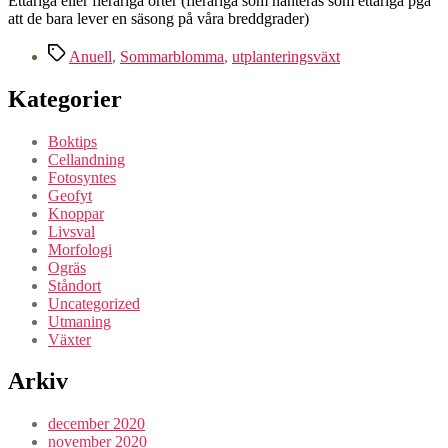
Ettåriga eller fleråriga örter (fleråriga som hanteras som ettåriga pga
att de bara lever en säsong på våra breddgrader)
Etiketter
Anuell
,
Sommarblomma
,
utplanteringsväxt
Kategorier
Boktips
Cellandning
Fotosyntes
Geofyt
Knoppar
Livsval
Morfologi
Ogräs
Ståndort
Uncategorized
Utmaning
Växter
Arkiv
december 2020
november 2020