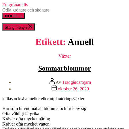
Hoppa
Ett grönare liv
till
Odla grönare och skönare
innehåll
Meny
Stäng menyn
Etikett:
Anuell
Kategorier
Växter
Sommarblommor
Inläggsförfattare
Av
Trädgårdsröjarn
Inläggsdatum
oktober 26, 2020
kallas också anueller eller utplanteringsväxter
Har som huvudmål att blomma och fröa av sig
Ofta väldigt färgrika
Kräver ofta mycket näring
Kräver ofta mycket vatten