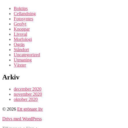
Boktips
Cellandning
Fotosyntes
Geofyt
Knoppar
Livsval
Morfologi
Ogräs
Ståndort
Uncategorized
Utmaning
Växter
Arkiv
december 2020
november 2020
oktober 2020
© 2026
Ett grönare liv
Drivs med WordPress