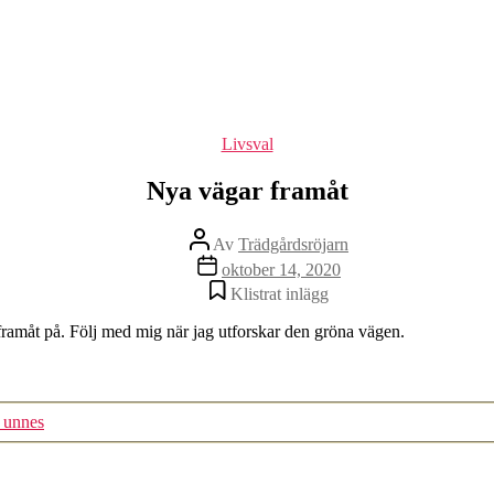
Kategorier
Livsval
Nya vägar framåt
Inläggsförfattare
Av
Trädgårdsröjarn
Inläggsdatum
oktober 14, 2020
Klistrat inlägg
g framåt på. Följ med mig när jag utforskar den gröna vägen.
n unnes