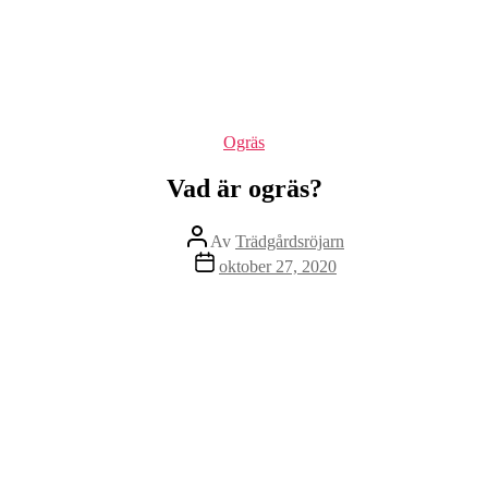
Kategorier
Ogräs
Vad är ogräs?
Inläggsförfattare
Av
Trädgårdsröjarn
Inläggsdatum
oktober 27, 2020