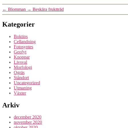
←
Blomman
→
Beskära fruktträd
Kategorier
Boktips
Cellandning
Fotosyntes
Geofyt
Knoppar
Livsval
Morfologi
Ogräs
Ståndort
Uncategorized
Utmaning
Växter
Arkiv
december 2020
november 2020
oktober 2020