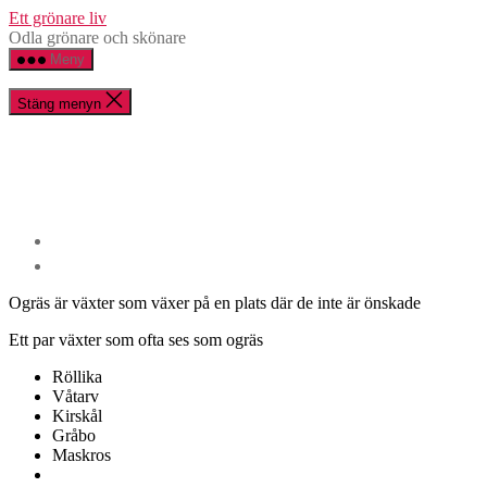
Hoppa
Ett grönare liv
till
Odla grönare och skönare
innehåll
Meny
Stäng menyn
Ogräs är växter som växer på en plats där de inte är önskade
Ett par växter som ofta ses som ogräs
Röllika
Våtarv
Kirskål
Gråbo
Maskros