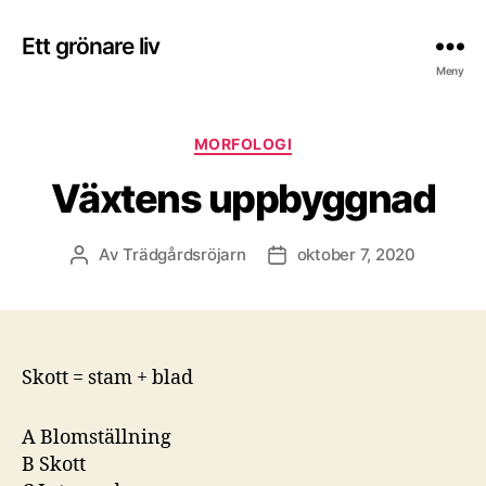
Ett grönare liv
Meny
Kategorier
MORFOLOGI
Växtens uppbyggnad
Av
Trädgårdsröjarn
oktober 7, 2020
Inläggsförfattare
Inläggsdatum
Skott = stam + blad
A Blomställning
B Skott