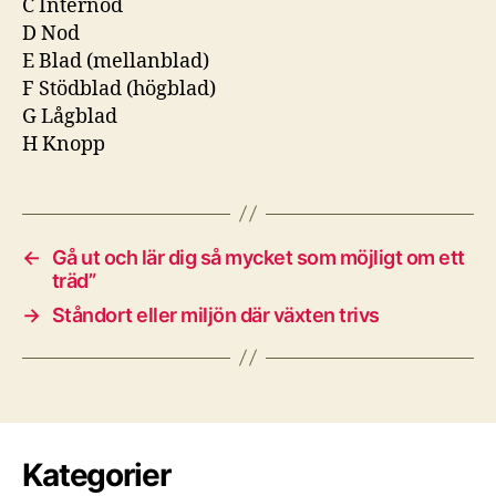
C Internod
D Nod
E Blad (mellanblad)
F Stödblad (högblad)
G Lågblad
H Knopp
←
Gå ut och lär dig så mycket som möjligt om ett
träd”
→
Ståndort eller miljön där växten trivs
Kategorier