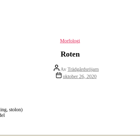
Kategorier
Morfologi
Roten
Inläggsförfattare
Av
Trädgårdsröjarn
Inläggsdatum
oktober 26, 2020
ling, stolon)
del