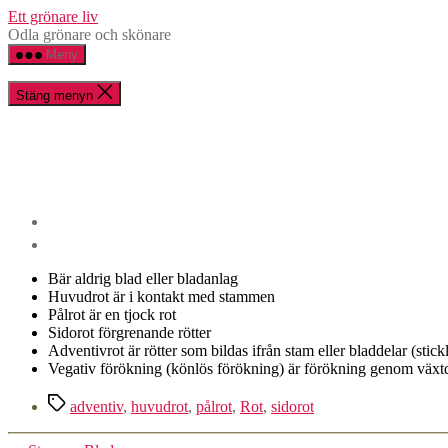
Hoppa
Ett grönare liv
till
Odla grönare och skönare
innehåll
Meny
Stäng menyn
Bär aldrig blad eller bladanlag
Huvudrot är i kontakt med stammen
Pålrot är en tjock rot
Sidorot förgrenande rötter
Adventivrot är rötter som bildas ifrån stam eller bladdelar (stick
Vegativ förökning (könlös förökning) är förökning genom växt
Etiketter
adventiv
,
huvudrot
,
pålrot
,
Rot
,
sidorot