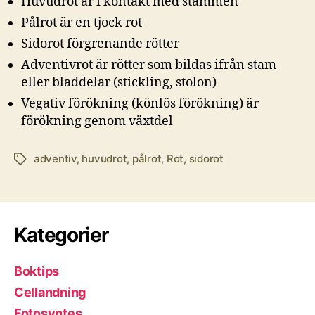
Huvudrot är i kontakt med stammen
Pålrot är en tjock rot
Sidorot förgrenande rötter
Adventivrot är rötter som bildas ifrån stam
eller bladdelar (stickling, stolon)
Vegativ förökning (könlös förökning) är
förökning genom växtdel
adventiv
,
huvudrot
,
pålrot
,
Rot
,
sidorot
Etiketter
Kategorier
Boktips
Cellandning
Fotosyntes