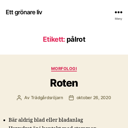
Ett grönare liv
Meny
Etikett:
pålrot
Kategorier
MORFOLOGI
Roten
Av
Trädgårdsröjarn
oktober 26, 2020
Inläggsförfattare
Inläggsdatum
Bär aldrig blad eller bladanlag