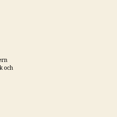
ern
ok och