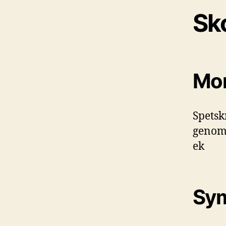
Sko
Mon
Spetsk
genom 
ek
Sym