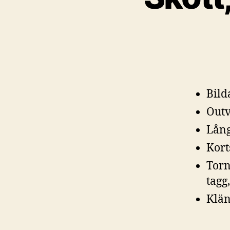
Bild
Outv
Lång
Kort
Torn
tagg,
Klän