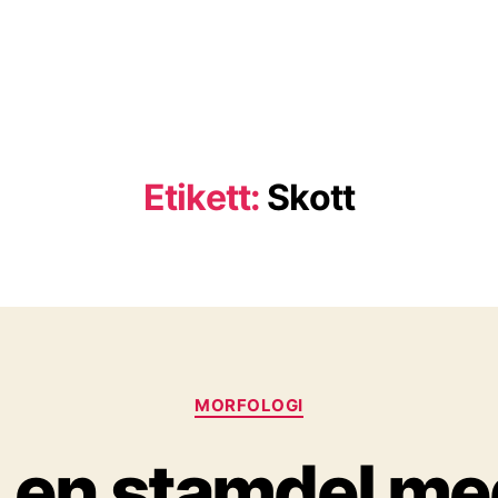
Etikett:
Skott
Kategorier
MORFOLOGI
, en stamdel me