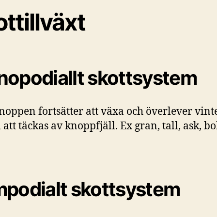
ttillväxt
opodiallt skottsystem
noppen fortsätter att växa och överlever vint
att täckas av knoppfjäll. Ex gran, tall, ask, b
podialt skottsystem