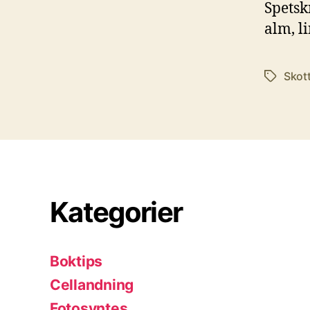
Spetsk
alm, l
Skot
Etiketter
Kategorier
Boktips
Cellandning
Fotosyntes