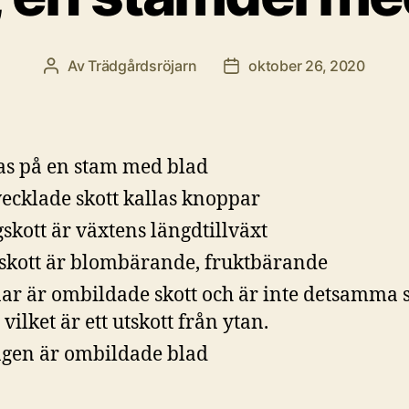
Av
Trädgårdsröjarn
oktober 26, 2020
Inläggsförfattare
Inläggsdatum
as på en stam med blad
ecklade skott kallas knoppar
skott är växtens längdtillväxt
skott är blombärande, fruktbärande
ar är ombildade skott och är inte detsamma
 vilket är ett utskott från ytan.
gen är ombildade blad