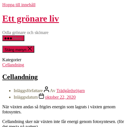
Hoppa till innehåll
Ett grönare liv
Odla grönare och skönare
Meny
Stäng menyn
Kategorier
Cellandning
Cellandning
Inläggsförfattare
Av
Trädgårdsröjarn
Inläggsdatum
oktober 22, 2020
När växten andas så frigörs energin som lagrats i växten genom
fotosyntes.
Cellandning sker när växten inte får energi genom fotosyntesen. (för
det mesta på natten).