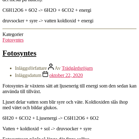
C6H12O6 + 6O2 -> 6H2O + 6CO2 + energi
druvsocker + syre -> vatten koldioxid + energi
Kategorier
Fotosyntes
Fotosyntes
Inläggsförfattare
Av
Trädgårdsröjarn
Inläggsdatum
oktober 22, 2020
Fotosyntes är växtens sätt att ljusenerig till energi som den sedan kan
använda till tillväxt.
Ljuset delar vatten som blir syre och väte. Koldioxiden slås ihop
med vätet och bildar glukos.
6H20 + 6CO2 + Ljusenergi -> C6H12O6 + 6O2
Vatten + koldioxid + sol -> druvsocker + syre