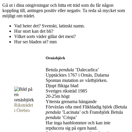
Gå ut i dina omgivningar och hitta ett träd som du får någon
koppling till, antingen positiv eller negativ. Ta reda så mycket som
möjligt om trädet.
Vad heter det? Svenskt, latinskt namn.
Hur stort kan det bli?
Vilket sorts väder gillar det mest?
Hur ser bladen ut? mm
Ornäsbjörk
Betula
pendula
’Dalecarlica’
Upptäcktes 1767 i Ornäs, Dalarna
Spontan mutation av vårtbjörken.
Djupt flikiga blad
Sveriges riksträd 1985
20-25m högt
Yttersta grenarna hängande
Riksträdet
Förväxlas ofta med Flikbladig björk (Betula
i Örebro
pendula
’Lacinata’ och Fransbjörk Betula
pendula
’Crispa’
Har inga hanblommor och kan inte
repducera sig på egen hand.