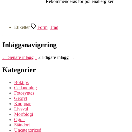
Rekommenderas för pollenallergiker
Etiketter
Form
,
Träd
Inläggsnavigering
←
Senare
inlägg
1
2
Tidigare
inlägg
→
Kategorier
Boktips
Cellandning
Fotosyntes
Geofyt
Knoppar
Livsval
Morfologi
Ogräs
Ståndort
Uncategorized