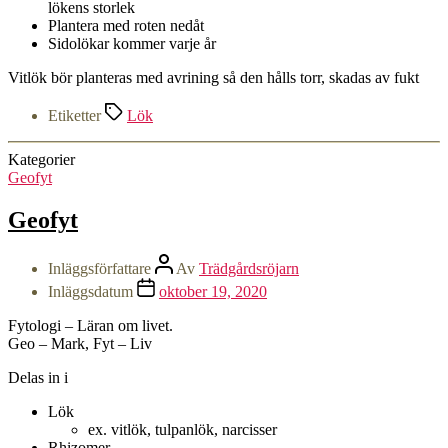
lökens storlek
Plantera med roten nedåt
Sidolökar kommer varje år
Vitlök bör planteras med avrining så den hålls torr, skadas av fukt
Etiketter
Lök
Kategorier
Geofyt
Geofyt
Inläggsförfattare
Av
Trädgårdsröjarn
Inläggsdatum
oktober 19, 2020
Fytologi – Läran om livet.
Geo – Mark, Fyt – Liv
Delas in i
Lök
ex. vitlök, tulpanlök, narcisser
Rhizomer