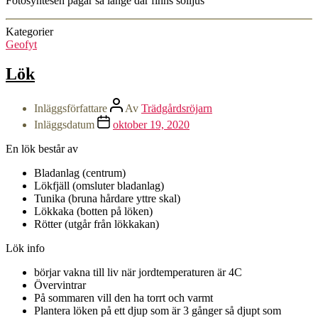
Fotosyntesen pågår så länge där finns solljus
Kategorier
Geofyt
Lök
Inläggsförfattare
Av
Trädgårdsröjarn
Inläggsdatum
oktober 19, 2020
En lök består av
Bladanlag (centrum)
Lökfjäll (omsluter bladanlag)
Tunika (bruna hårdare yttre skal)
Lökkaka (botten på löken)
Rötter (utgår från lökkakan)
Lök info
börjar vakna till liv när jordtemperaturen är 4C
Övervintrar
På sommaren vill den ha torrt och varmt
Plantera löken på ett djup som är 3 gånger så djupt som